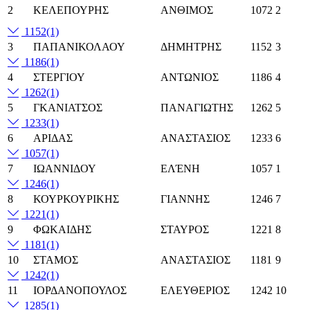
2
ΚΕΛΕΠΟΥΡΗΣ
ΑΝΘΙΜΟΣ
1072
2
1152
(1)
3
ΠΑΠΑΝΙΚΟΛΑΟΥ
ΔΗΜΗΤΡΗΣ
1152
3
1186
(1)
4
ΣΤΕΡΓΙΟΥ
ΑΝΤΩΝΙΟΣ
1186
4
1262
(1)
5
ΓΚΑΝΙΑΤΣΟΣ
ΠΑΝΑΓΙΩΤΗΣ
1262
5
1233
(1)
6
ΑΡΙΔΑΣ
ΑΝΑΣΤΑΣΙΟΣ
1233
6
1057
(1)
7
ΙΩΑΝΝΙΔΟΥ
ΕΛΈΝΗ
1057
1
1246
(1)
8
ΚΟΥΡΚΟΥΡΙΚΗΣ
ΓΙΑΝΝΗΣ
1246
7
1221
(1)
9
ΦΩΚΑΙΔΗΣ
ΣΤΑΥΡΟΣ
1221
8
1181
(1)
10
ΣΤΑΜΟΣ
ΑΝΑΣΤΑΣΙΟΣ
1181
9
1242
(1)
11
ΙΟΡΔΑΝΟΠΟΥΛΟΣ
ΕΛΕΥΘΕΡΙΟΣ
1242
10
1285
(1)