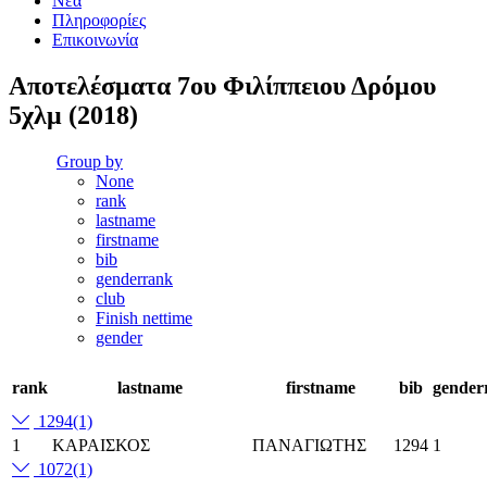
Νέα
Πληροφορίες
Επικοινωνία
Αποτελέσματα 7ου Φιλίππειου Δρόμου
5χλμ (2018)
Group by
None
rank
lastname
firstname
bib
genderrank
club
Finish nettime
gender
rank
lastname
firstname
bib
gender
1294
(1)
1
ΚΑΡΑΙΣΚΟΣ
ΠΑΝΑΓΙΩΤΗΣ
1294
1
1072
(1)