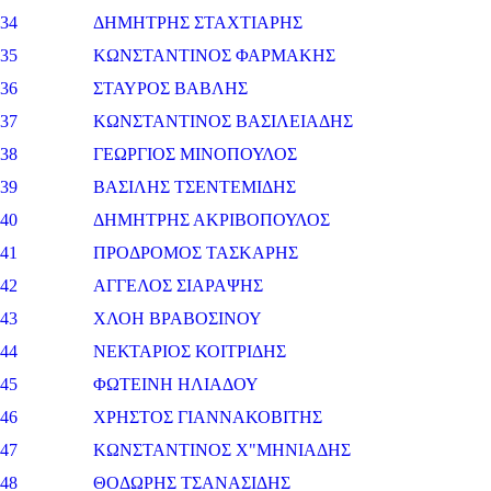
34
ΔΗΜΗΤΡΗΣ ΣΤΑΧΤΙΑΡΗΣ
35
ΚΩΝΣΤΑΝΤΙΝΟΣ ΦΑΡΜΑΚΗΣ
36
ΣΤΑΥΡΟΣ ΒΑΒΛΗΣ
37
ΚΩΝΣΤΑΝΤΙΝΟΣ ΒΑΣΙΛΕΙΑΔΗΣ
38
ΓΕΩΡΓΙΟΣ ΜΙΝΟΠΟΥΛΟΣ
39
ΒΑΣΙΛΗΣ ΤΣΕΝΤΕΜΙΔΗΣ
40
ΔΗΜΗΤΡΗΣ ΑΚΡΙΒΟΠΟΥΛΟΣ
41
ΠΡΟΔΡΟΜΟΣ ΤΑΣΚΑΡΗΣ
42
ΑΓΓΕΛΟΣ ΣΙΑΡΑΨΗΣ
43
ΧΛΟΗ ΒΡΑΒΟΣΙΝΟΥ
44
ΝΕΚΤΑΡΙΟΣ ΚΟΙΤΡΙΔΗΣ
45
ΦΩΤΕΙΝΗ ΗΛΙΑΔΟΥ
46
ΧΡΗΣΤΟΣ ΓΙΑΝΝΑΚΟΒΙΤΗΣ
47
ΚΩΝΣΤΑΝΤΙΝΟΣ Χ"ΜΗΝΙΑΔΗΣ
48
ΘΟΔΩΡΗΣ ΤΣΑΝΑΣΙΔΗΣ