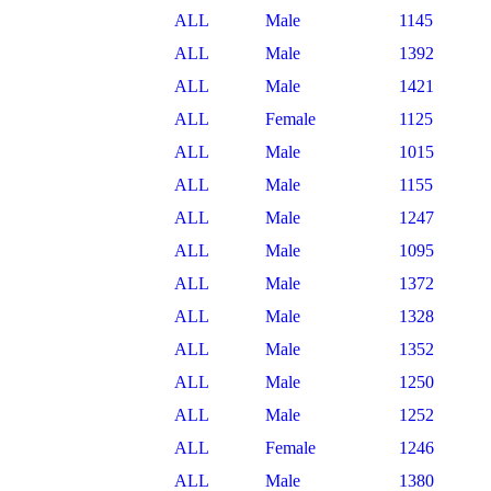
ALL
Male
1145
ALL
Male
1392
ALL
Male
1421
ALL
Female
1125
ALL
Male
1015
ALL
Male
1155
ALL
Male
1247
ALL
Male
1095
ALL
Male
1372
ALL
Male
1328
ALL
Male
1352
ALL
Male
1250
ALL
Male
1252
ALL
Female
1246
ALL
Male
1380