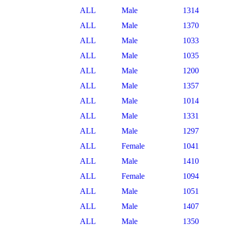
ALL
Male
1314
ALL
Male
1370
ALL
Male
1033
ALL
Male
1035
ALL
Male
1200
ALL
Male
1357
ALL
Male
1014
ALL
Male
1331
ALL
Male
1297
ALL
Female
1041
ALL
Male
1410
ALL
Female
1094
ALL
Male
1051
ALL
Male
1407
ALL
Male
1350