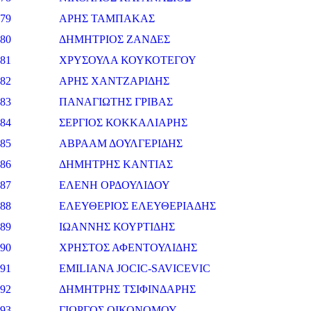
79
ΑΡΗΣ ΤΑΜΠΑΚΑΣ
80
ΔΗΜΗΤΡΙΟΣ ΖΑΝΔΕΣ
81
ΧΡΥΣΟΥΛΑ ΚΟΥΚΟΤΕΓΟΥ
82
ΑΡΗΣ ΧΑΝΤΖΑΡΙΔΗΣ
83
ΠΑΝΑΓΙΩΤΗΣ ΓΡΙΒΑΣ
84
ΣΕΡΓΙΟΣ ΚΟΚΚΑΛΙΑΡΗΣ
85
ΑΒΡΑΑΜ ΔΟΥΛΓΕΡΙΔΗΣ
86
ΔΗΜΗΤΡΗΣ ΚΑΝΤΙΑΣ
87
ΕΛΕΝΗ ΟΡΔΟΥΛΙΔΟΥ
88
ΕΛΕΥΘΕΡΙΟΣ ΕΛΕΥΘΕΡΙΑΔΗΣ
89
ΙΩΑΝΝΗΣ ΚΟΥΡΤΙΔΗΣ
90
ΧΡΗΣΤΟΣ ΑΦΕΝΤΟΥΛΙΔΗΣ
91
EMILIANA JOCIC-SAVICEVIC
92
ΔΗΜΗΤΡΗΣ ΤΣΙΦΙΝΔΑΡΗΣ
93
ΓΙΩΡΓΟΣ ΟΙΚΟΝΟΜΟΥ