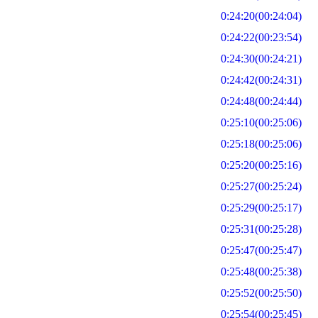
0:24:20(00:24:04)
0:24:22(00:23:54)
0:24:30(00:24:21)
0:24:42(00:24:31)
0:24:48(00:24:44)
0:25:10(00:25:06)
0:25:18(00:25:06)
0:25:20(00:25:16)
0:25:27(00:25:24)
0:25:29(00:25:17)
0:25:31(00:25:28)
0:25:47(00:25:47)
0:25:48(00:25:38)
0:25:52(00:25:50)
0:25:54(00:25:45)