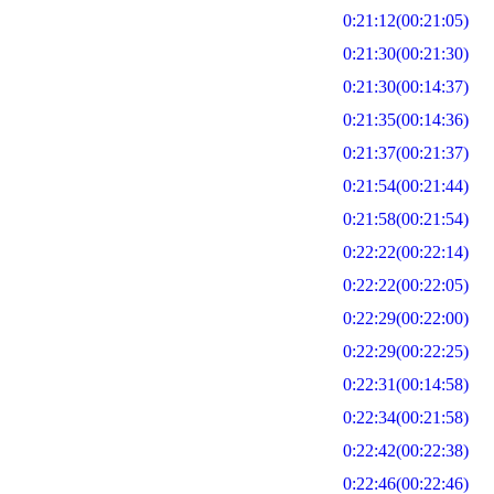
0:21:12(00:21:05)
0:21:30(00:21:30)
0:21:30(00:14:37)
0:21:35(00:14:36)
0:21:37(00:21:37)
0:21:54(00:21:44)
0:21:58(00:21:54)
0:22:22(00:22:14)
0:22:22(00:22:05)
0:22:29(00:22:00)
0:22:29(00:22:25)
0:22:31(00:14:58)
0:22:34(00:21:58)
0:22:42(00:22:38)
0:22:46(00:22:46)