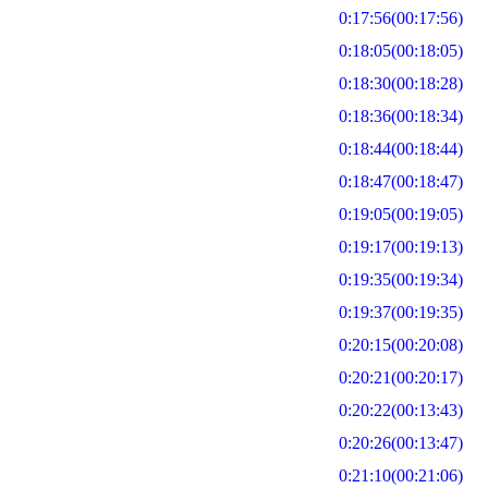
0:17:56(00:17:56)
0:18:05(00:18:05)
0:18:30(00:18:28)
0:18:36(00:18:34)
0:18:44(00:18:44)
0:18:47(00:18:47)
0:19:05(00:19:05)
0:19:17(00:19:13)
0:19:35(00:19:34)
0:19:37(00:19:35)
0:20:15(00:20:08)
0:20:21(00:20:17)
0:20:22(00:13:43)
0:20:26(00:13:47)
0:21:10(00:21:06)