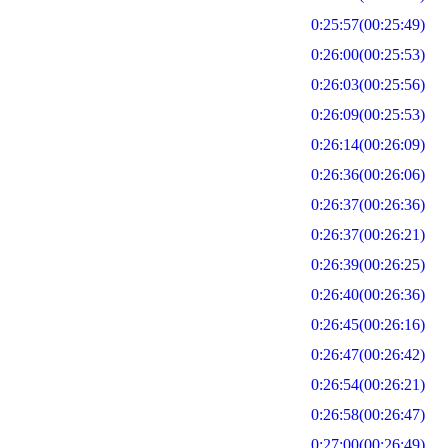
0:25:57(00:25:49)
0:26:00(00:25:53)
0:26:03(00:25:56)
0:26:09(00:25:53)
0:26:14(00:26:09)
0:26:36(00:26:06)
0:26:37(00:26:36)
0:26:37(00:26:21)
0:26:39(00:26:25)
0:26:40(00:26:36)
0:26:45(00:26:16)
0:26:47(00:26:42)
0:26:54(00:26:21)
0:26:58(00:26:47)
0:27:00(00:26:49)