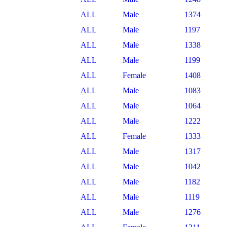
ALL
Male
1374
ALL
Male
1197
ALL
Male
1338
ALL
Male
1199
ALL
Female
1408
ALL
Male
1083
ALL
Male
1064
ALL
Male
1222
ALL
Female
1333
ALL
Male
1317
ALL
Male
1042
ALL
Male
1182
ALL
Male
1119
ALL
Male
1276