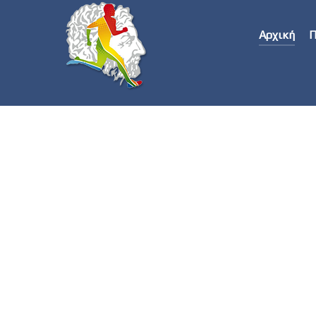
Αρχική
Π