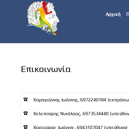
Αρχική
Π
Επικοινωνία
Καραγιάννης Ιωάννης, 6972240184 (εκπρόσ
Κελεπούρης Νικόλαος, 6973534440 (υπεύθυν
Χασιούρας Ιωάννης, 6943107047 (υπεύθυνο