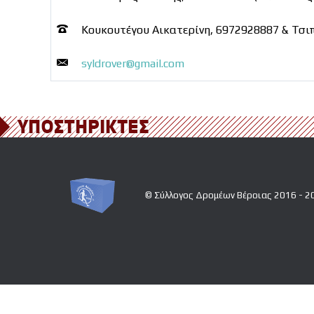
Κουκουτέγου Αικατερίνη, 6972928887 & Τσι
syldrover@gmail.com
© Σύλλογος Δρομέων Βέροιας 2016 - 2