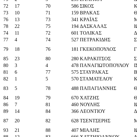
72
17
70
586
ΣΙΚΟΣ
73
10
71
159
ΒΡΑΚΑΣ
76
13
73
341
ΚΡΑΪΑΣ
78
22
75
194
ΔΑΣΚΑΛΑΣ
74
11
72
601
ΤΟΛΙΚΑΣ
77
4
74
527
ΠΕΤΡΑΚΙΔΗΣ
Σ
79
18
76
181
ΓΚΕΚΟΠΟΥΛΟΣ
Γ
85
23
80
280
ΚΑΡΑΚΙΤΣΟΣ
Σ
80
3
4
478
ΠΑΝΑΓΙΩΤΟΠΟΥΛΟΥ
81
6
77
575
ΣΤΑΥΡΑΚΑΣ
Β
82
1
5
570
ΣΤΑΜΑΤΕΛΟΥ
83
5
78
488
ΠΑΠΑΓΙΑΝΝΗΣ
84
19
79
670
ΧΑΤΖΗΣ
86
7
81
460
ΝΟΥΛΗΣ
89
14
84
366
ΛΕΟΝΤΙΟΥ
87
20
82
628
ΤΣΕΝΤΣΕΡΗΣ
93
21
88
407
ΜΙΑΛΗΣ
88
12
83
666
ΧΑΤΖΗΙΩΑΝΝΟΥ