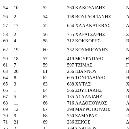
54
10
52
260
ΚΑΚΟΥΛΙΔΗΣ
56
2
54
158
ΒΟΥΡΛΟΓΙΑΝΗΣ
57
17
55
654
ΧΑΛΑΚΑΤΕΒΑΣ
58
2
56
755
ΧΑΡΑΤΣΑΡΗΣ
60
4
58
312
ΚΟΚΚΟΡΗΣ
Β
62
19
60
332
ΚΟΥΜΠΟΥΛΗΣ
59
18
57
419
ΜΟΥΡΑΤΙΔΗΣ
61
7
59
597
ΤΖΙΜΑΣ
63
20
61
256
ΙΩΑΝΝΟΥ
64
8
62
605
ΤΟΝΓΙΑΛΙΔΗΣ
Η
65
3
63
688
ΧΥΤΑΣ
66
1
64
566
ΣΟΥΠΙΑΔΗΣ
67
5
65
135
ΑΣΛΑΝΙΔΗΣ
68
11
66
716
ΛΑΔΟΠΟΥΛΟΣ
69
12
67
398
ΜΑΥΡΟΠΟΥΛΟΣ
70
9
68
550
ΣΑΜΑΡΑΣ
Ι
71
21
69
236
ΖΕΚΟΣ
75
2
3
239
ΖΛΑΤΚΟΥ