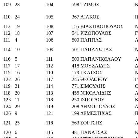
109
28
104
598
ΤΖΙΜΟΣ
110
24
105
367
ΛΙΑΚΟΣ
113
19
108
155
ΒΙΑΣΤΙΚΟΠΟΥΛΟΣ
112
18
107
541
ΡΙΖΟΠΟΥΛΟΣ
Γ
111
4
106
509
ΠΑΠΠΑΣ
114
10
109
501
ΠΑΠΑΝΩΤΑΣ
116
5
111
500
ΠΑΠΑΝΙΚΟΛΑΟΥ
117
17
112
418
ΜΟΥΖΑΙΔΗΣ
115
16
110
179
ΓΚΑΤΣΟΣ
122
26
117
245
ΘΕΟΔΩΡΟΥ
Γ
119
21
114
771
ΣΙΜΟΥΛΗΣ
118
20
113
455
ΝΙΚΟΛΑΙΔΗΣ
123
11
118
250
ΙΣΠΟΓΛΟΥ
124
29
119
208
ΔΗΜΟΠΟΥΛΟΣ
126
9
121
199
ΔΕΜΕΣΤΙΧΑΣ
121
25
116
563
ΣΟΡΤΣΗΣ
120
6
115
481
ΠΑΝΑΤΣΑΣ