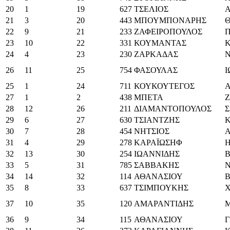
20
1
19
627
ΤΣΕΛΙΟΣ
21
3
20
443
ΜΠΟΥΜΠΟΝΑΡΗΣ
22
9
21
233
ΖΑΦΕΙΡΟΠΟΥΛΟΣ
23
10
22
331
ΚΟΥΜΑΝΤΑΣ
24
4
23
230
ΖΑΡΚΑΔΑΣ
26
11
25
754
ΦΑΣΟΥΛΑΣ
25
1
24
711
ΚΟΥΚΟΥΤΕΓΟΣ
27
1
2
438
ΜΠΕΤΑ
28
12
26
211
ΔΙΑΜΑΝΤΟΠΟΥΛΟΣ
29
6
27
630
ΤΣΙΑΝΤΖΗΣ
30
7
28
454
ΝΗΤΣΙΟΣ
31
4
29
278
ΚΑΡΑΪΩΣΗΦ
Η
32
13
30
254
ΙΩΑΝΝΙΔΗΣ
33
5
31
785
ΣΑΒΒΑΚΗΣ
Ν
34
14
32
114
ΑΘΑΝΑΣΙΟΥ
Β
35
8
33
637
ΤΣΙΜΠΟΥΚΗΣ
37
10
35
120
ΑΜΑΡΑΝΤΙΔΗΣ
36
9
34
115
ΑΘΑΝΑΣΙΟΥ
Γ