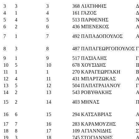
3
3
3
368
ΛΙΑΤΗΦΗΣ
4
1
4
161
ΓΑΖΟΣ
5
4
5
513
ΠΑΡΘΕΝΗΣ
6
2
6
436
ΜΠΕΝΕΚΟΣ
7
1
7
492
ΠΑΠΑΔΟΠΟΥΛΟΣ
8
3
8
487
ΠΑΠΑΓΕΩΡΓΟΠΟΥΛΟΣ
9
1
9
517
ΠΑΣΙΑΛΗΣ
Γ
10
5
10
678
ΧΟΥΣΙΔΗΣ
Ι
11
1
1
270
ΚΑΡΑΓΕΩΡΓΑΚΗ
Β
12
4
11
431
ΜΠΑΡΤΖΩΚΑΣ
13
5
12
504
ΠΑΠΑΤΡΑΙΑΝΟΥ
Γ
14
2
13
543
ΡΟΒΥΘΑΚΗΣ
15
2
14
403
ΜΗΝΑΣ
16
6
15
294
ΚΑΤΣΑΒΡΙΑΣ
17
7
16
283
ΚΑΡΑΜΟΥΖΗΣ
18
8
17
109
ΑΓΙΑΝΝΙΔΗΣ
Σ
19
3
18
745
ΣΤΟΓΙΑΝΝΗΣ