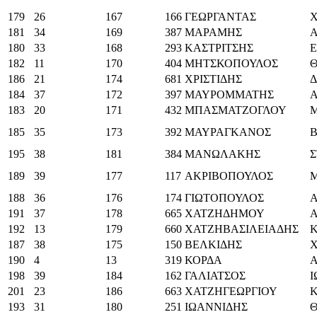
179
26
167
166
ΓΕΩΡΓΑΝΤΑΣ
181
34
169
387
ΜΑΡΑΜΗΣ
180
33
168
293
ΚΑΣΤΡΙΤΣΗΣ
Ε
182
11
170
404
ΜΗΤΣΚΟΠΟΥΛΟΣ
186
21
174
681
ΧΡΙΣΤΙΔΗΣ
184
37
172
397
ΜΑΥΡΟΜΜΑΤΗΣ
Α
183
20
171
432
ΜΠΑΣΜΑΤΖΟΓΛΟΥ
185
35
173
392
ΜΑΥΡΑΓΚΑΝΟΣ
Β
195
38
181
384
ΜΑΝΩΛΑΚΗΣ
189
39
177
117
ΑΚΡΙΒΟΠΟΥΛΟΣ
Μ
188
36
176
174
ΓΙΩΤΟΠΟΥΛΟΣ
191
37
178
665
ΧΑΤΖΗΔΗΜΟΥ
192
13
179
660
ΧΑΤΖΗΒΑΣΙΛΕΙΑΔΗΣ
187
38
175
150
ΒΕΛΚΙΔΗΣ
190
4
13
319
ΚΟΡΔΑ
Α
198
39
184
162
ΓΑΛΙΑΤΣΟΣ
201
23
186
663
ΧΑΤΖΗΓΕΩΡΓΙΟΥ
193
31
180
251
ΙΩΑΝΝΙΔΗΣ