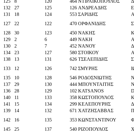
125
8
120
464
ΝΤΙΡΑΙΚΟΠΟΥΛΟΣ
132
27
125
126
ΑΝΔΡΕΑΔΗΣ
Ε
131
18
124
553
ΣΑΡΙΔΗΣ
127
22
122
470
ΟΡΦΑΝΙΔΗΣ
128
30
123
450
ΝΑΚΗΣ
129
2
6
449
ΝΑΚΗ
130
2
7
452
ΝΑΝΟΥ
134
23
127
580
ΣΤΟΙΚΟΥ
138
13
131
626
ΤΣΕΛΕΠΙΔΗΣ
133
12
126
742
ΣΜΥΡΗΣ
135
10
128
546
ΡΟΔΟΣΝΙΩΤΗΣ
137
29
130
444
ΜΠΟΥΝΤΑΙΤΗΣ
136
28
129
102
KATSANOS
D
140
11
133
358
ΚΩΣΤΟΠΟΥΛΟΣ
141
15
134
299
ΚΕΛΕΠΟΥΡΗΣ
139
14
132
671
ΧΑΤΖΗΣΑΒΒΑΣ
142
16
135
353
ΚΩΝΣΤΑΝΤΙΝΟΥ
145
25
137
540
ΡΙΖΟΠΟΥΛΟΣ