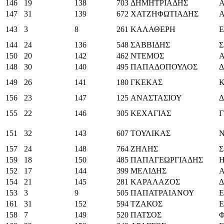
146
19
138
703
ΔΗΜΗΤΡΙΑΔΗΣ
147
31
139
672
ΧΑΤΖΗΦΩΤΙΑΔΗΣ
143
3
8
261
ΚΑΛΑΘΕΡΗ
Ε
144
24
136
548
ΣΑΒΒΙΔΗΣ
150
20
142
462
ΝΤΕΜΟΣ
148
30
140
495
ΠΑΠΑΔΟΠΟΥΛΟΣ
149
26
141
180
ΓΚΕΚΑΣ
156
23
147
125
ΑΝΑΣΤΑΣΙΟΥ
155
22
146
305
ΚΕΧΑΓΙΑΣ
Γ
151
32
143
607
ΤΟΥΛΙΚΑΣ
157
24
148
764
ΖΗΛΗΣ
159
18
150
485
ΠΑΠΑΓΕΩΡΓΙΑΔΗΣ
Η
152
17
144
399
ΜΕΛΙΔΗΣ
154
21
145
281
ΚΑΡΑΛΑΖΟΣ
153
3
9
505
ΠΑΠΑΤΡΑΙΑΝΟΥ
Ε
161
31
152
594
ΤΖΑΚΟΣ
158
7
149
520
ΠΑΤΣΟΣ
Φ