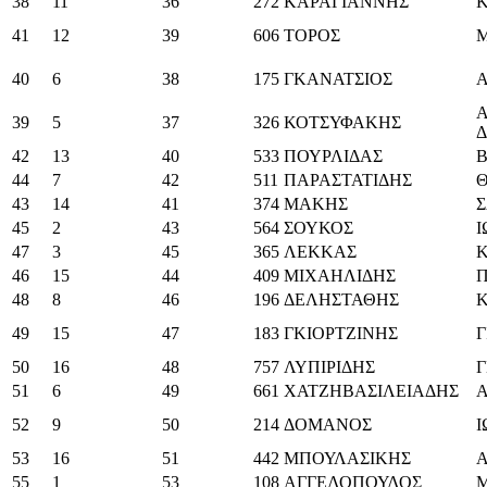
38
11
36
272
ΚΑΡΑΓΙΑΝΝΗΣ
41
12
39
606
ΤΟΡΟΣ
40
6
38
175
ΓΚΑΝΑΤΣΙΟΣ
39
5
37
326
ΚΟΤΣΥΦΑΚΗΣ
42
13
40
533
ΠΟΥΡΛΙΔΑΣ
Β
44
7
42
511
ΠΑΡΑΣΤΑΤΙΔΗΣ
43
14
41
374
ΜΑΚΗΣ
45
2
43
564
ΣΟΥΚΟΣ
47
3
45
365
ΛΕΚΚΑΣ
46
15
44
409
ΜΙΧΑΗΛΙΔΗΣ
48
8
46
196
ΔΕΛΗΣΤΑΘΗΣ
49
15
47
183
ΓΚΙΟΡΤΖΙΝΗΣ
50
16
48
757
ΛΥΠΙΡΙΔΗΣ
Γ
51
6
49
661
ΧΑΤΖΗΒΑΣΙΛΕΙΑΔΗΣ
52
9
50
214
ΔΟΜΑΝΟΣ
53
16
51
442
ΜΠΟΥΛΑΣΙΚΗΣ
55
1
53
108
ΑΓΓΕΛΟΠΟΥΛΟΣ