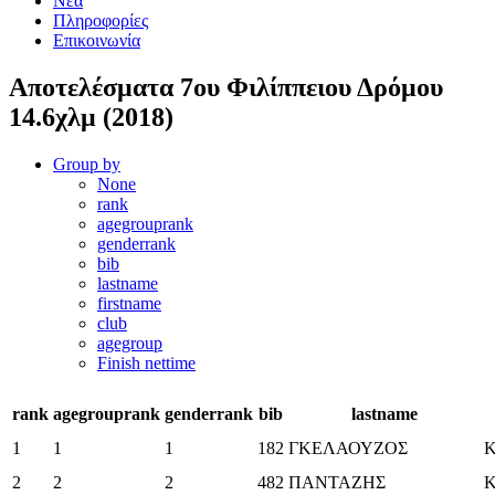
Νέα
Πληροφορίες
Επικοινωνία
Αποτελέσματα 7ου Φιλίππειου Δρόμου
14.6χλμ (2018)
Group by
None
rank
agegrouprank
genderrank
bib
lastname
firstname
club
agegroup
Finish nettime
rank
agegrouprank
genderrank
bib
lastname
1
1
1
182
ΓΚΕΛΑΟΥΖΟΣ
2
2
2
482
ΠΑΝΤΑΖΗΣ