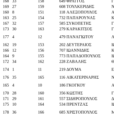
168
33
158
649
ΦΡΑΓΓΟΣ
Γ
169
27
159
608
ΤΟΥΛΚΕΡΙΔΗΣ
Ν
160
8
151
118
ΑΛΕΞΟΠΟΥΛΟΣ
Α
163
25
154
732
ΠΑΠΑΡΟΥΝΑΣ
167
32
157
585
ΣΥΚΟΠΕΤΗΣ
Γ
173
30
163
279
ΚΑΡΑΚΙΤΣΟΣ
177
4
12
479
ΠΑΝΑΓΙΩΤΟΥ
162
19
153
202
ΔΕΥΤΕΡΑΙΟΣ
166
12
156
707
ΙΩΑΝΝΙΔΗΣ
164
9
155
773
ΠΑΠΑΔΟΠΟΥΛΟΣ
172
34
162
228
ΖΑΒΑΛΗΣ
174
1
11
219
ΔΟΥΜΑ
Ε
176
35
165
116
ΑΙΚΑΤΕΡΙΝΑΡΗΣ
165
4
10
186
ΓΚΟΓΚΟΥ
170
28
160
356
ΚΩΣΤΗΣ
Γ
171
29
161
557
ΣΙΔΗΡΟΠΟΥΛΟΣ
175
10
164
534
ΠΡΕΝΤΖΑΣ
178
36
166
685
ΧΡΙΣΤΟΠΟΥΛΟΣ