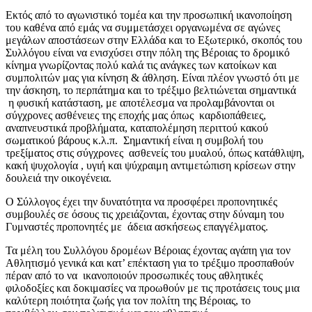
Εκτός από το αγωνιστικό τομέα και την προσωπική ικανοποίηση
του καθένα από εμάς να συμμετάσχει οργανωμένα σε αγώνες
μεγάλων αποστάσεων στην Ελλάδα και το Εξωτερικό, σκοπός του
Συλλόγου είναι να ενισχύσει στην πόλη της Βέροιας το δρομικό
κίνημα γνωρίζοντας πολύ καλά τις ανάγκες των κατοίκων και
συμπολιτών μας για κίνηση & άθληση. Είναι πλέον γνωστό ότι με
την άσκηση, το περπάτημα και το τρέξιμο βελτιώνεται σημαντικά
η φυσική κατάσταση, με αποτέλεσμα να προλαμβάνονται οι
σύγχρονες ασθένειες της εποχής μας όπως καρδιοπάθειες,
αναπνευστικά προβλήματα, καταπολέμηση περιττού κακού
σωματικού βάρους κ.λ.π. Σημαντική είναι η συμβολή του
τρεξίματος στις σύγχρονες ασθενείς του μυαλού, όπως κατάθλιψη,
κακή ψυχολογία , υγιή και ψύχραιμη αντιμετώπιση κρίσεων στην
δουλειά την οικογένεια.
Ο Σύλλογος έχει την δυνατότητα να προσφέρει προπονητικές
συμβουλές σε όσους τις χρειάζονται, έχοντας στην δύναμη του
Γυμναστές προπονητές με άδεια ασκήσεως επαγγέλματος.
Τα μέλη του Συλλόγου δρομέων Βέροιας έχοντας αγάπη για τον
Αθλητισμό γενικά και κατ’ επέκταση για το τρέξιμο προσπαθούν
πέραν από το να ικανοποιούν προσωπικές τους αθλητικές
φιλοδοξίες και δοκιμασίες να προωθούν με τις προτάσεις τους μια
καλύτερη ποιότητα ζωής για τον πολίτη της Βέροιας, το