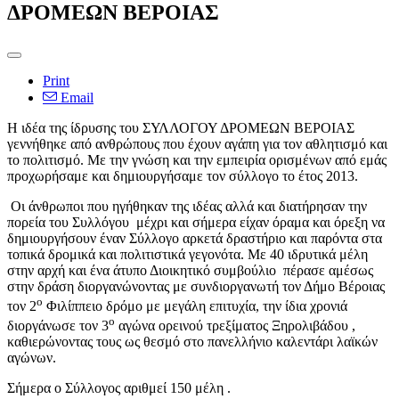
ΔΡΟΜΕΩΝ ΒΕΡΟΙΑΣ
Print
Email
Η ιδέα της ίδρυσης του ΣΥΛΛΟΓΟΥ ΔΡΟΜΕΩΝ ΒΕΡΟΙΑΣ
γεννήθηκε από ανθρώπους που έχουν αγάπη για τον αθλητισμό και
το πολιτισμό. Με την γνώση και την εμπειρία ορισμένων από εμάς
προχωρήσαμε και δημιουργήσαμε τον σύλλογο το έτος 2013.
Οι άνθρωποι που ηγήθηκαν της ιδέας αλλά και διατήρησαν την
πορεία του Συλλόγου μέχρι και σήμερα είχαν όραμα και όρεξη να
δημιουργήσουν έναν Σύλλογο αρκετά δραστήριο και παρόντα στα
τοπικά δρομικά και πολιτιστικά γεγονότα. Με 40 ιδρυτικά μέλη
στην αρχή και ένα άτυπο Διοικητικό συμβούλιο πέρασε αμέσως
στην δράση διοργανώνοντας με συνδιοργανωτή τον Δήμο Βέροιας
ο
τον 2
Φιλίππειο δρόμο με μεγάλη επιτυχία, την ίδια χρονιά
ο
διοργάνωσε τον 3
αγώνα ορεινού τρεξίματος Ξηρολιβάδου ,
καθιερώνοντας τους ως θεσμό στο πανελλήνιο καλεντάρι λαϊκών
αγώνων.
Σήμερα ο Σύλλογος αριθμεί 150 μέλη .