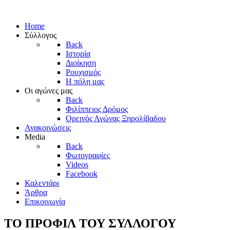
Home
Σύλλογος
Back
Ιστορία
Διοίκηση
Ρουχισμός
Η πόλη μας
Οι αγώνες μας
Back
Φιλίππειος Δρόμος
Ορεινός Αγώνας Ξηρολίβαδου
Ανακοινώσεις
Media
Back
Φωτογραφίες
Videos
Facebook
Καλεντάρι
Άρθρα
Επικοινωνία
ΤΟ ΠΡΟΦΙΛ ΤΟΥ ΣΥΛΛΟΓΟΥ