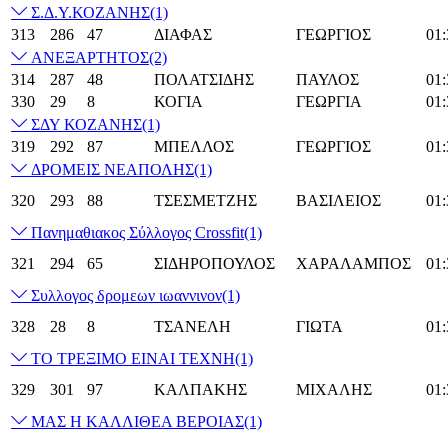
Σ.Δ.Υ.ΚΟΖΑΝΗΣ
(1)
313
286
47
ΔΙΑΦΑΣ
ΓΕΩΡΓΙΟΣ
01:
ΑΝΕΞΑΡΤΗΤΟΣ
(2)
314
287
48
ΠΟΛΑΤΣΙΔΗΣ
ΠΑΥΛΟΣ
01:
330
29
8
ΚΟΓΙΑ
ΓΕΩΡΓΙΑ
01:
ΣΔΥ ΚΟΖΑΝΗΣ
(1)
319
292
87
ΜΠΕΛΛΟΣ
ΓΕΩΡΓΙΟΣ
01:
ΔΡΟΜΕΙΣ ΝΕΑΠΟΛΗΣ
(1)
320
293
88
ΤΣΕΣΜΕΤΖΗΣ
ΒΑΣΙΛΕΙΟΣ
01:
Πανημαθιακος Σύλλογος Crossfit
(1)
321
294
65
ΣΙΔΗΡΟΠΟΥΛΟΣ
ΧΑΡΑΛΑΜΠΟΣ
01:
Συλλογος δρομεων ιωαννινον
(1)
328
28
8
ΤΣΑΝΕΛΗ
ΓΙΩΤΑ
01:
ΤΟ ΤΡΕΞΙΜΟ ΕΙΝΑΙ ΤΕΧΝΗ
(1)
329
301
97
ΚΑΛΠΑΚΗΣ
ΜΙΧΑΛΗΣ
01:
ΜΑΣ Η ΚΑΛΛΙΘΕΑ ΒΕΡΟΙΑΣ
(1)