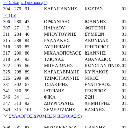
Συλ.δρ. Τρικάλων
(1)
304
279
91
ΚΑΡΑΓΙΑΝΝΗΣ
ΚΩΣΤΑΣ
01:
(15)
306
280
43
ΟΡΦΑΝΙΔΗΣ
ΙΩΑΝΝΗΣ
01:
307
27
13
ΗΛΙΑΔΟΥ
ΦΩΤΕΙΝΗ
01:
311
284
46
ΜΠΟΥΤΟΥΡΗΣ
ΣΥΜΕΩΝ
01:
315
288
84
ΡΑΛΛΑΚΗΣ
ΛΕΩΝΙΔΑΣ
01:
316
289
85
ΛΥΠΗΡΙΔΗΣ
ΓΡΗΓΟΡΙΟΣ
01:
317
290
86
ΜΙΧΑΛΟΠΟΥΛΟΣ
ΙΩΑΝΝΗΣ
01:
318
291
93
ΤΖΙΟΛΑΣ
ΑΘΑΝΑΣΙΟΣ
01:
322
295
66
ΜΠΗΛΙΩΝΗΣ
ΚΩΝΣΤΑΝΤΙΝΟΣ
01:
325
298
89
ΚΑΡΑΣΑΒΒΙΔΗΣ
ΚΥΡΙΑΚΟΣ
01:
326
299
90
ΤΖΙΜΟΓΙΑΝΝΗΣ
ΝΙΚΟΣ
01:
331
302
67
ΤΣΙΑΚΙΡΗΣ
ΕΥΑΓΓΕΛΟΣ
01:
341
310
99
ΙΑΤΡΙΔΗΣ
ΓΕΩΡΓΙΟΣ
01:
346
34
11
ΦΙΚΑ
ΖΩΗ
01:
347
313
92
ΔΟΥΡΓΟΥΛΗΣ
ΔΗΜΗΤΡΗΣ
01:
349
315
101
ΣΕΜΕΡΤΖΙΔΗΣ
ΒΑΣΙΛΗΣ
01:
ΣΥΛΛΟΓΟΣ ΔΡΟΜΕΩΝ ΒΕΡΟΙΑΣ
(5)
308
281
83
ΜΙΣΟΚΕΦΑΛΟΣ
ΓΙΑΝΝΗΣ
01: