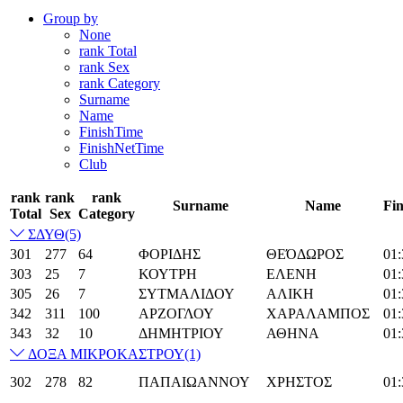
Group by
None
rank Total
rank Sex
rank Category
Surname
Name
FinishTime
FinishNetTime
Club
rank
rank
rank
Surname
Name
Fi
Total
Sex
Category
ΣΔΥΘ
(5)
301
277
64
ΦΟΡΙΔΗΣ
ΘΕΌΔΩΡΟΣ
01:
303
25
7
ΚΟΥΤΡΗ
ΕΛΕΝΗ
01:
305
26
7
ΣΥΤΜΑΛΙΔΟΥ
ΑΛΙΚΗ
01:
342
311
100
ΑΡΖΟΓΛΟΥ
ΧΑΡΑΛΑΜΠΟΣ
01:
343
32
10
ΔΗΜΗΤΡΙΟΥ
ΑΘΗΝΑ
01:
ΔΟΞΑ ΜΙΚΡΟΚΑΣΤΡΟΥ
(1)
302
278
82
ΠΑΠΑΙΩΑΝΝΟΥ
ΧΡΗΣΤΟΣ
01: