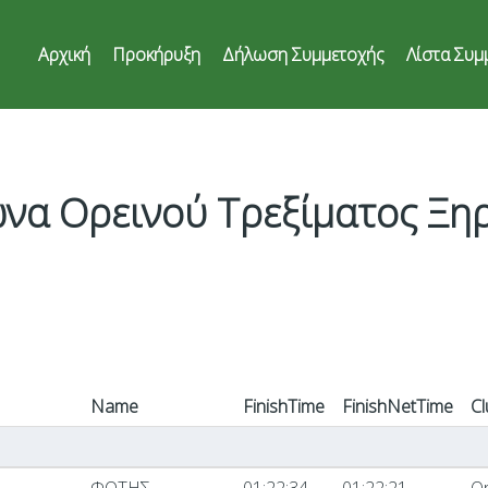
Αρχική
Προκήρυξη
Δήλωση Συμμετοχής
Λίστα Συμ
να Ορεινού Τρεξίματος Ξη
Name
FinishTime
FinishNetTime
Cl