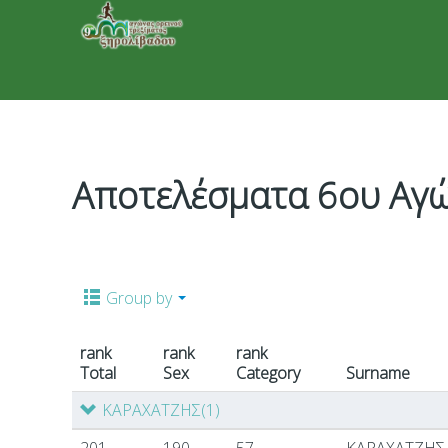
Αποτελέσματα 6ου Αγώ
Group by
rank
rank
rank
Total
Sex
Category
Surname
ΚΑΡΑΧΑΤΖΗΣ
(1)