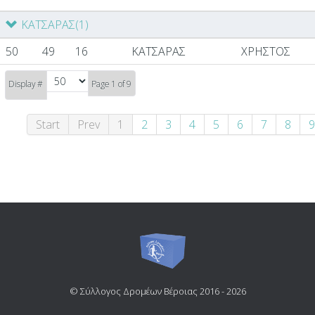
ΚΑΤΣΑΡΑΣ
(1)
50
49
16
ΚΑΤΣΑΡΑΣ
ΧΡΗΣΤΟΣ
Display #
Page 1 of 9
Start
Prev
1
2
3
4
5
6
7
8
9
© Σύλλογος Δρομέων Βέροιας 2016 - 2026