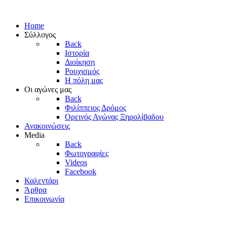
Home
Σύλλογος
Back
Ιστορία
Διοίκηση
Ρουχισμός
Η πόλη μας
Οι αγώνες μας
Back
Φιλίππειος Δρόμος
Ορεινός Αγώνας Ξηρολίβαδου
Ανακοινώσεις
Media
Back
Φωτογραφίες
Videos
Facebook
Καλεντάρι
Άρθρα
Επικοινωνία