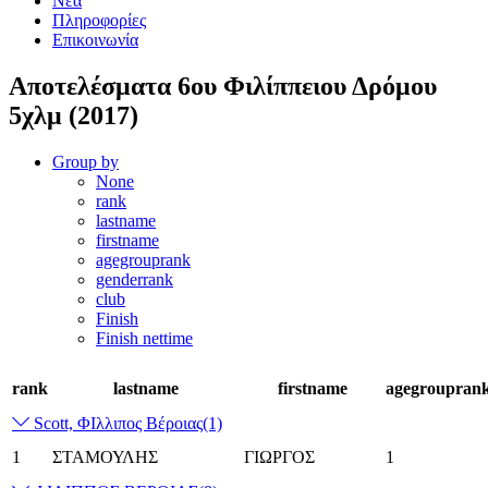
Νέα
Πληροφορίες
Επικοινωνία
Αποτελέσματα 6ου Φιλίππειου Δρόμου
5χλμ (2017)
Group by
None
rank
lastname
firstname
agegrouprank
genderrank
club
Finish
Finish nettime
rank
lastname
firstname
agegroupran
Scott, ΦΙλλιπος Βέροιας
(1)
1
ΣΤΑΜΟΥΛΗΣ
ΓΙΩΡΓΟΣ
1