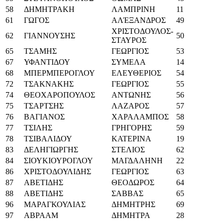
58
ΔΗΜΗΤΡΑΚΗ
ΛΑΜΠΡΙΝΗ
11
61
ΓΩΓΟΣ
ΑΛΈΞΑΝΔΡΟΣ
49
ΧΡΙΣΤΟΔΟΥΛΟΣ-
62
ΓΙΑΝΝΟΥΣΗΣ
50
ΣΤΑΥΡΟΣ
65
ΤΣΑΜΗΣ
ΓΕΩΡΓΙΟΣ
53
67
ΥΦΑΝΤΙΔΟΥ
ΣΥΜΕΛΑ
14
68
ΜΠΕΡΜΠΕΡΟΓΛΟΥ
ΕΛΕΥΘΕΡΙΟΣ
54
72
ΤΣΑΚΝΑΚΗΣ
ΓΕΩΡΓΙΟΣ
55
74
ΘΕΟΧΑΡΟΠΟΥΛΟΣ
ΑΝΤΩΝΗΣ
56
75
ΤΣΑΡΤΣΗΣ
ΛΑΖΑΡΟΣ
57
76
ΒΑΓΙΑΝΟΣ
ΧΑΡΑΛΑΜΠΟΣ
58
77
ΤΣΙΛΗΣ
ΓΡΗΓΟΡΗΣ
59
78
ΤΣΙΒΑΛΙΔΟΥ
ΚΑΤΕΡΙΝΑ
19
83
ΔΕΛΗΓΙΩΡΓΗΣ
ΣΤΕΛΙΟΣ
62
84
ΣΙΟΥΚΙΟΥΡΟΓΛΟΥ
ΜΑΓΔΑΛΗΝΗ
22
86
ΧΡΙΣΤΟΔΟΥΛΙΔΗΣ
ΓΕΩΡΓΙΟΣ
63
87
ΑΒEΤΙΔΗΣ
ΘΕΟΔΩΡΟΣ
64
88
ΑBEΤΙΔΗΣ
ΣΑΒΒΑΣ
65
96
ΜΑΡΑΓΚΟΥΛΙΑΣ
ΔΗΜΗΤΡΗΣ
69
97
ΑΒΡΑΑΜ
ΔΗΜΗΤΡΑ
28