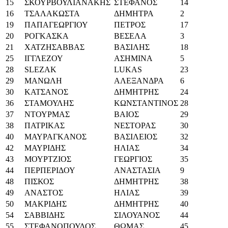
15
ΣΚΟΥΡΒΟΥΛΙΑΝΑΚΗΣ
ΣΤΕΦΑΝΟΣ
14
16
ΤΣΑΛΑΚΩΣΤΑ
ΔΗΜΗΤΡΑ
2
19
ΠΑΠΑΓΕΩΡΓΙΟΥ
ΠΕΤΡΟΣ
17
20
ΡΟΓΚΑΣΚΑ
ΒΕΣΕΛΑ
3
21
ΧΑΤΖΗΣΑΒΒΑΣ
ΒΑΣΙΛΗΣ
18
25
ΙΓΓΛΕΖΟΥ
ΑΣΗΜΙΝΑ
5
28
SLEZAK
LUKAS
23
29
ΜΑΝΩΛΗ
ΑΛΕΞΑΝΔΡΑ
6
30
ΚΑΤΣΑΝΟΣ
ΔΗΜΗΤΡΗΣ
24
36
ΣΤΑΜΟΥΛΗΣ
ΚΩΝΣΤΑΝΤΙΝΟΣ
28
37
ΝΤΟΥΡΜΑΣ
ΒΑΙΟΣ
29
38
ΠΑΤΡΙΚΑΣ
ΝΕΣΤΟΡΑΣ
30
40
ΜΑΥΡΑΓΚΑΝΟΣ
ΒΑΣΙΛΕΙΟΣ
32
42
ΜΑΥΡΙΔΗΣ
ΗΛΙΑΣ
34
43
ΜΟΥΡΤΖΙΟΣ
ΓΕΩΡΓΙΟΣ
35
44
ΠΕΡΠΕΡΙΔΟΥ
ΑΝΑΣΤΑΣΙΑ
9
48
ΠΙΣΚΟΣ
ΔΗΜΗΤΡΗΣ
38
49
ΑΝΑΣΤΟΣ
ΗΛΙΑΣ
39
50
ΜΑΚΡΙΔΗΣ
ΔΗΜΗΤΡΗΣ
40
54
ΣΑΒΒΙΔΗΣ
ΣΙΛΟΥΑΝΟΣ
44
55
ΣΤΕΦΑΝΟΠΟΥΛΟΣ
ΘΩΜΑΣ
45