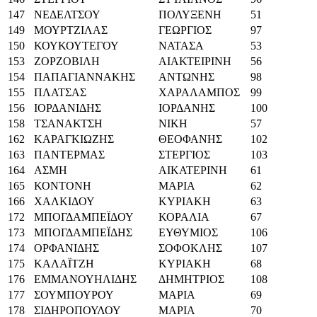
147
ΝΕΔΕΛΤΣΟΥ
ΠΟΛΥΞΕΝΗ
51
149
ΜΟΥΡΤΖΙΛΑΣ
ΓΕΩΡΓΙΟΣ
97
150
ΚΟΥΚΟΥΤΕΓΟΥ
ΝΑΤΑΣΑ
53
153
ΖΟΡΖΟΒΙΛΗ
ΑΙΑΚΤΕΙΡΙΝΗ
56
154
ΠΑΠΑΓΙΑΝΝΑΚΗΣ
ΑΝΤΩΝΗΣ
98
155
ΠΛΑΤΣΑΣ
ΧΑΡΑΛΑΜΠΟΣ
99
156
ΙΟΡΔΑΝΙΔΗΣ
ΙΟΡΔΑΝΗΣ
100
158
ΤΣΑΝΑΚΤΣΗ
ΝΙΚΗ
57
162
ΚΑΡΑΓΚΙΩΖΗΣ
ΘΕΟΦΑΝΗΣ
102
163
ΠΑΝΤΕΡΜΑΣ
ΣΤΕΡΓΙΟΣ
103
164
ΑΣΜΗ
ΑΙΚΑΤΕΡΙΝΗ
61
165
ΚΟΝΤΟΝΗ
ΜΑΡΙΑ
62
166
ΧΑΛΚΙΔΟΥ
ΚΥΡΙΑΚΗ
63
172
ΜΠΟΓΔΑΜΠΕΪΔΟΥ
ΚΟΡΑΛΙΑ
67
173
ΜΠΟΓΔΑΜΠΕΪΔΗΣ
ΕΥΘΥΜΙΟΣ
106
174
ΟΡΦΑΝΙΔΗΣ
ΣΟΦΟΚΛΗΣ
107
175
ΚΑΛΑΪΤΖΗ
ΚΥΡΙΑΚΗ
68
176
ΕΜΜΑΝΟΥΗΛΙΔΗΣ
ΔΗΜΗΤΡΙΟΣ
108
177
ΣΟΥΜΠΟΥΡΟΥ
ΜΑΡΙΑ
69
178
ΣΙΔΗΡΟΠΟΥΛΟΥ
ΜΑΡΙΑ
70