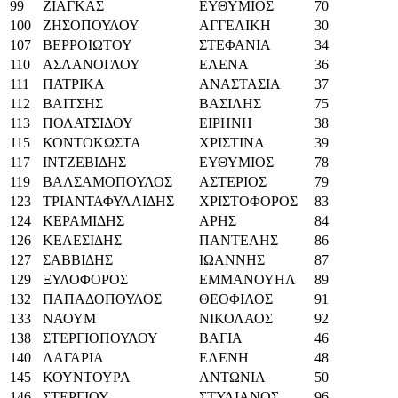
99
ΖΙΑΓΚΑΣ
ΕΥΘΥΜΙΟΣ
70
100
ΖΗΣΟΠΟΥΛΟΥ
ΑΓΓΕΛΙΚΗ
30
107
ΒΕΡΡΟΙΩΤΟΥ
ΣΤΕΦΑΝΙΑ
34
110
ΑΣΛΑΝΟΓΛΟΥ
ΕΛΕΝΑ
36
111
ΠΑΤΡΙΚΑ
ΑΝΑΣΤΑΣΙΑ
37
112
ΒΑΙΤΣΗΣ
ΒΑΣΙΛΗΣ
75
113
ΠΟΛΑΤΣΙΔΟΥ
ΕΙΡΗΝΗ
38
115
ΚΟΝΤΟΚΩΣΤΑ
ΧΡΙΣΤΙΝΑ
39
117
ΙΝΤΖΕΒΙΔΗΣ
ΕΥΘΥΜΙΟΣ
78
119
ΒΑΛΣΑΜΟΠΟΥΛΟΣ
ΑΣΤΕΡΙΟΣ
79
123
ΤΡΙΑΝΤΑΦΥΛΛΙΔΗΣ
ΧΡΙΣΤΟΦΟΡΟΣ
83
124
ΚΕΡΑΜΙΔΗΣ
ΑΡΗΣ
84
126
ΚΕΛΕΣΙΔΗΣ
ΠΑΝΤΕΛΗΣ
86
127
ΣΑΒΒΙΔΗΣ
ΙΩΑΝΝΗΣ
87
129
ΞΥΛΟΦΟΡΟΣ
ΕΜΜΑΝΟΥΗΛ
89
132
ΠΑΠΑΔΟΠΟΥΛΟΣ
ΘΕΟΦΙΛΟΣ
91
133
ΝΑΟΥΜ
ΝΙΚΟΛΑΟΣ
92
138
ΣΤΕΡΓΙΟΠΟΥΛΟΥ
ΒΑΓΙΑ
46
140
ΛΑΓΑΡΙΑ
ΕΛΕΝΗ
48
145
ΚΟΥΝΤΟΥΡΑ
ΑΝΤΩΝΙΑ
50
146
ΣΤΕΡΓΙΟΥ
ΣΤΥΛΙΑΝΟΣ
96